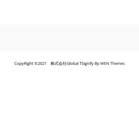
CopyRight ©️2021 株式会社Global TSignify By
WEN Themes