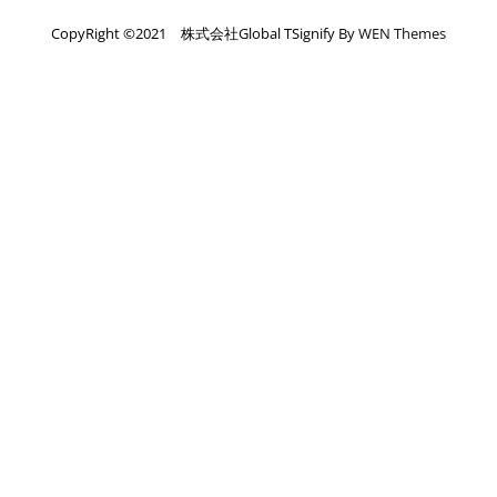
CopyRight ©️2021 株式会社Global TSignify By
WEN Themes